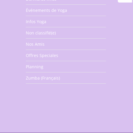
Événements de Yoga
Infos Yoga
Non classifié(e)
Nos Amis
Offres Speciales
Planning
Zumba (Français)