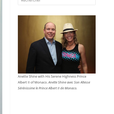
sur
ce
site
Anette Shine with His Serene Highness Prince
Albert II of Monaco.
Anette Shine avec Son Altesse
Sérénissime le Prince Albert II de Monaco.