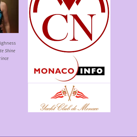
Highness
te Shine
rince