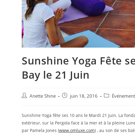
Sunshine Yoga Fête s
Bay le 21 Juin
Auteur/autrice
Post
Post
Anette Shine
juin 18, 2016
Événement
de
published:
category:
la
publication :
Sunshine Yoga fête ses 10 ans le Mardi 21 Juin. La fon
extérieur, sur la Pergola face à la mer et à la pleine L
par Pamela Jones (
www.omluxe.com
) , au son de ses bo