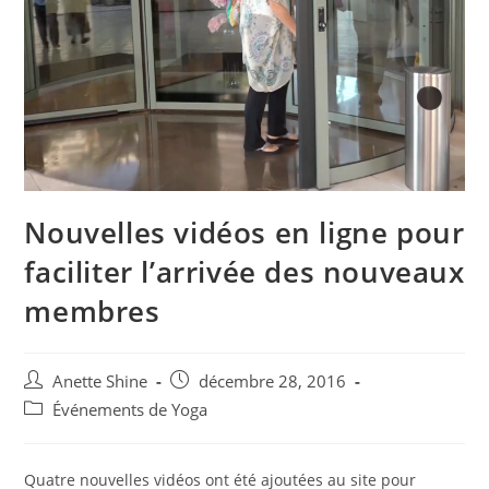
Nouvelles vidéos en ligne pour
faciliter l’arrivée des nouveaux
membres
Auteur/autrice
Post
Anette Shine
décembre 28, 2016
de
published:
Post
Événements de Yoga
la
category:
publication :
Quatre nouvelles vidéos ont été ajoutées au site pour