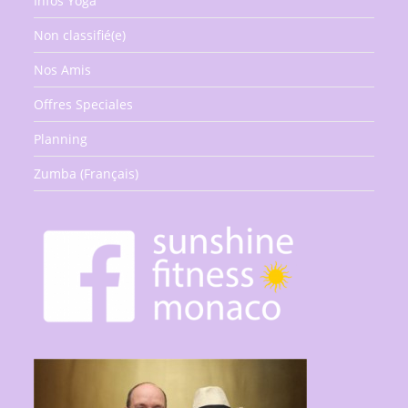
Infos Yoga
Non classifié(e)
Nos Amis
Offres Speciales
Planning
Zumba (Français)