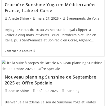
10ème
Croisière Sunshine Yoga en Méditerranée:
Croisière
Sunshine
France, Italie et Corse
Yoga
Auteur/autrice
Post
Post
Anette Shine
mars 27, 2026
Événements de Yoga
de
published:
category:
la
Rejoignez-nous du 16 au 23 Mai sur le Royal Clipper, a
publication :
voilier à cinq mats, et visitez Lerici, Portoferraio et Elbe en
Italie, puis Sant'Amanza et Bonifacio en Corse, Alghero…
Croisière
Continuer La Lecture
Sunshine
Yoga
En
Méditerranée:
France,
Italie
Nouveau planning Sunshine de Septembre
Et
Corse
2025 et Offre Spéciale
Auteur/autrice
Post
Post
Anette Shine
août 30, 2025
Planning
de
published:
category:
la
Bienvenue à la 23ème Saison de Sunshine Yoga et Pilates
publication :