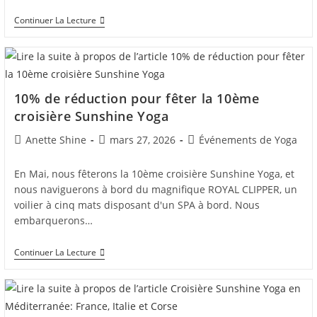
Croisière
Continuer La Lecture
Sunshine
Yoga
Aux
Îles
Sporades,
Grèce
10% de réduction pour fêter la 10ème
croisière Sunshine Yoga
Auteur/autrice
Post
Post
Anette Shine
mars 27, 2026
Événements de Yoga
de
published:
category:
la
En Mai, nous fêterons la 10ème croisière Sunshine Yoga, et
publication :
nous naviguerons à bord du magnifique ROYAL CLIPPER, un
voilier à cinq mats disposant d'un SPA à bord. Nous
embarquerons…
10%
Continuer La Lecture
De
Réduction
Pour
Fêter
La