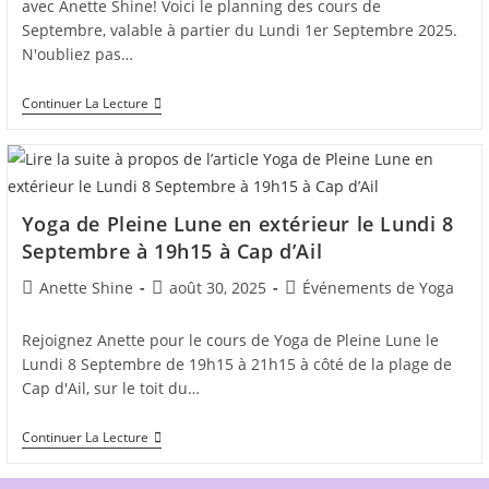
avec Anette Shine! Voici le planning des cours de
Septembre, valable à partier du Lundi 1er Septembre 2025.
N'oubliez pas…
Nouveau
Continuer La Lecture
Planning
Sunshine
De
Septembre
2025
Et
Yoga de Pleine Lune en extérieur le Lundi 8
Offre
Spéciale
Septembre à 19h15 à Cap d’Ail
Auteur/autrice
Post
Post
Anette Shine
août 30, 2025
Événements de Yoga
de
published:
category:
la
Rejoignez Anette pour le cours de Yoga de Pleine Lune le
publication :
Lundi 8 Septembre de 19h15 à 21h15 à côté de la plage de
Cap d'Ail, sur le toit du…
Yoga
Continuer La Lecture
De
Pleine