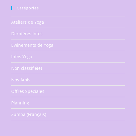
Lune
En
Catégories
Extérieur
Le
Lundi
Ateliers de Yoga
8
Septembre
Dernières Infos
À
19h15
À
Événements de Yoga
Cap
D’Ail
Infos Yoga
Non classifié(e)
Nos Amis
Offres Speciales
Planning
Zumba (Français)