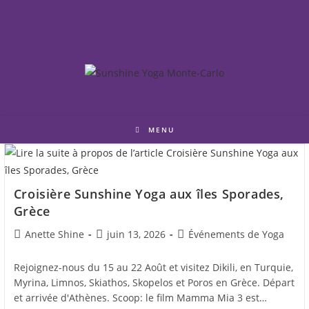
Skip
to
content
MENU
Croisière Sunshine Yoga aux îles Sporades,
Grèce
Auteur/autrice
Post
Post
Anette Shine
juin 13, 2026
Événements de Yoga
de
published:
category:
la
Rejoignez-nous du 15 au 22 Août et visitez Dikili, en Turquie,
publication :
Myrina, Limnos, Skiathos, Skopelos et Poros en Grèce. Départ
et arrivée d'Athènes. Scoop: le film Mamma Mia 3 est…