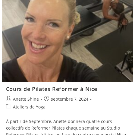
Cours de Pilates Reformer à Nice
Auteur/autrice
Post
Anette Shine
septembre 7, 2024
de
published:
Post
Ateliers de Yoga
la
category:
publication :
À partir de Septembre, Anette donnera quatre cours
collectifs de Reformer Pilates chaque semaine au Studio
Reformer Pilates à Nice, en face du centre commercial Nice