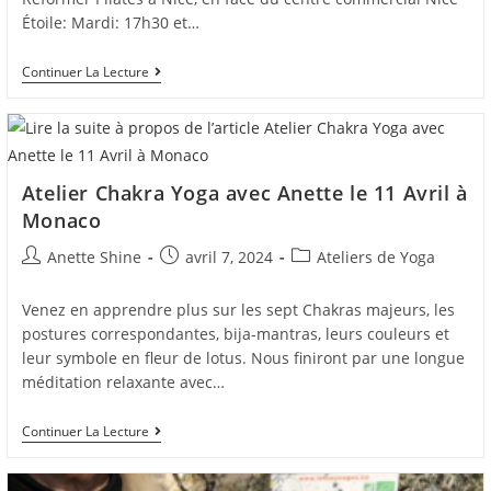
Étoile: Mardi: 17h30 et…
Cours
Continuer La Lecture
De
Pilates
Reformer
À
Nice
Atelier Chakra Yoga avec Anette le 11 Avril à
Monaco
Auteur/autrice
Post
Post
Anette Shine
avril 7, 2024
Ateliers de Yoga
de
published:
category:
la
Venez en apprendre plus sur les sept Chakras majeurs, les
publication :
postures correspondantes, bija-mantras, leurs couleurs et
leur symbole en fleur de lotus. Nous finiront par une longue
méditation relaxante avec…
Atelier
Continuer La Lecture
Chakra
Yoga
Avec