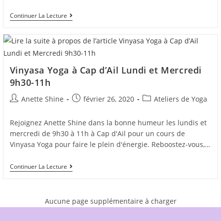
Cours
Continuer La Lecture
De
Yoga
En
Entreprise
Avec
Anette
Vinyasa Yoga à Cap d’Ail Lundi et Mercredi
Shine
9h30-11h
Auteur/autrice
Post
Post
Anette Shine
février 26, 2020
Ateliers de Yoga
de
published:
category:
la
Rejoignez Anette Shine dans la bonne humeur les lundis et
publication :
mercredi de 9h30 à 11h à Cap d'Ail pour un cours de
Vinyasa Yoga pour faire le plein d'énergie. Reboostez-vous,…
Vinyasa
Continuer La Lecture
Yoga
À
Cap
D’Ail
Aucune page supplémentaire à charger
Lundi
Et