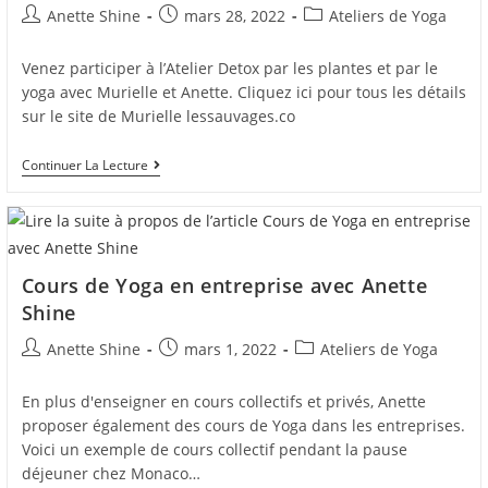
Auteur/autrice
Post
Post
Anette Shine
mars 28, 2022
Ateliers de Yoga
de
published:
category:
la
Venez participer à l’Atelier Detox par les plantes et par le
publication :
yoga avec Murielle et Anette. Cliquez ici pour tous les détails
sur le site de Murielle lessauvages.co
ATELIER
Continuer La Lecture
DETOX
SAMEDI
30
AVRIL
A
Cap
Cours de Yoga en entreprise avec Anette
D’Ail
Shine
Auteur/autrice
Post
Post
Anette Shine
mars 1, 2022
Ateliers de Yoga
de
published:
category:
la
En plus d'enseigner en cours collectifs et privés, Anette
publication :
proposer également des cours de Yoga dans les entreprises.
Voici un exemple de cours collectif pendant la pause
déjeuner chez Monaco…