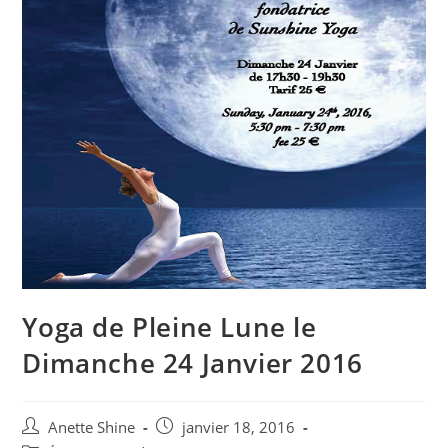
Yoga de Pleine Lune le
Dimanche 24 Janvier 2016
Auteur/autrice
Post
Anette Shine
janvier 18, 2016
de
published: