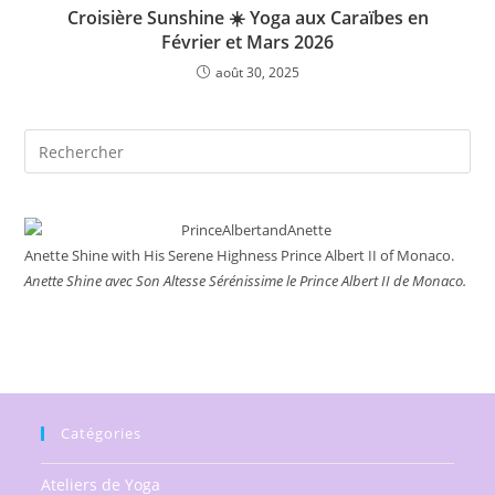
Croisière Sunshine ☀️ Yoga aux Caraïbes en
Février et Mars 2026
août 30, 2025
Rechercher
sur
ce
site
Anette Shine with His Serene Highness Prince Albert II of Monaco.
Anette Shine avec Son Altesse Sérénissime le Prince Albert II de Monaco.
Catégories
Ateliers de Yoga