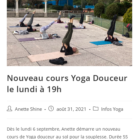
Nouveau cours Yoga Douceur
le lundi à 19h
Auteur/autrice
Post
Post
Anette Shine
août 31, 2021
Infos Yoga
de
published:
category:
la
publication :
Dès le lundi 6 septembre, Anette démarre un nouveau
cours de Yoga douceur au sol pour la souplesse. Durée 55